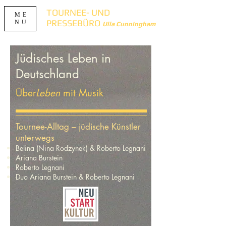
TOURNEE- UND
ME
PRESSEBÜRO
NU
Ulla Cunningham
Jüdisches Leben in
Deutschland
Über
Leben
mit Musik
Tournee-Alltag – jüdische Künstler
unterwegs
Belina (Nina Rodzynek) & Roberto Legnani
Ariana Burstein
Roberto Legnani
Duo Ariana Burstein & Roberto Legnani