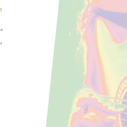
!
st
zt
h