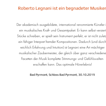
Roberto Legnani ist ein begnadeter Musiker
Der akademisch ausgebildete, international renommierte Künstler i
ein musikalisches Kraft- und Gesamtpaket: Er kann selbst versiert
Stücke schreiben, er spielt sein Instrument perfekt, er ist nicht zulet
ein fähiger Interpret fremder Kompositionen. Dadurch (und durc
reichlich Erfahrung und Intuition) ist Legnani eine Art mächtiger
musikalischer Zaubermeister, der gleich über ganz verschiedene
Facetten der Musik komplette Stimmungs- und Gefühlswelten
erschaffen kann. Das optimale Hörerlebnis!
Bad Pyrmont, Schloss Bad Pyrmont, 30.10.2019