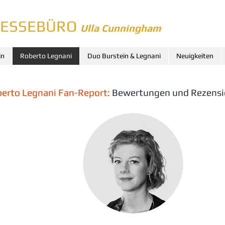
RESSEBÜRO
Ulla Cunningham
in
Roberto Legnani
Duo Burstein & Legnani
Neuigkeiten
erto Legnani Fan-Report:
Bewertungen und Rezens