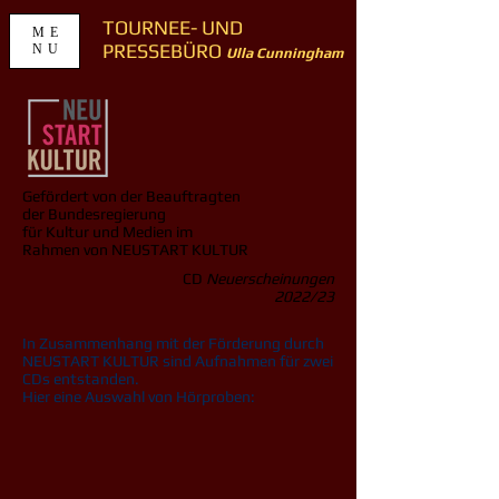
TOURNEE- UND
ME
PRESSEBÜRO
NU
Ulla Cunningham
Gefördert von der Beauftragten
der Bundesregierung
für Kultur und Medien im
Rahmen von NEUSTART KULTUR
CD
Neuerscheinungen
2022/23
In Zusammenhang mit der Förderung durch
NEUSTART KULTUR sind Aufnahmen für zwei
CDs entstanden.
Hier eine Auswahl von Hörproben: