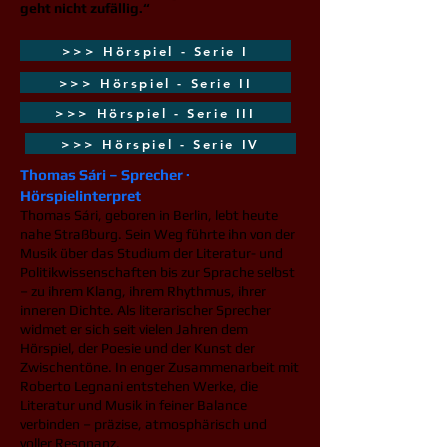
geht nicht zufällig.“
>>> Hörspiel - Serie I
>>> Hörspiel - Serie II
>>> Hörspiel - Serie III
>>> Hörspiel - Serie IV
Thomas Sári – Sprecher ·
Hörspielinterpret
Thomas Sári, geboren in Berlin, lebt heute
nahe Straßburg. Sein Weg führte ihn von der
Musik über das Studium der Literatur- und
Politikwissenschaften bis zur Sprache selbst
– zu ihrem Klang, ihrem Rhythmus, ihrer
inneren Dichte. Als literarischer Sprecher
widmet er sich seit vielen Jahren dem
Hörspiel, der Poesie und der Kunst der
Zwischentöne. In enger Zusammenarbeit mit
Roberto Legnani entstehen Werke, die
Literatur und Musik in feiner Balance
verbinden – präzise, atmosphärisch und
voller Resonanz.