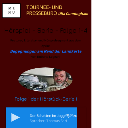
TOURNEE- UND
ME
PRESSEBÜRO
NU
Ulla Cunningham
Hörspiel - Serie - Folge 1-4
Feature-, Literatur- und Hörspielsegment
aus dem
Zyklus
Begegnungen am Rand der Landkarte
von Roberto Legnani
Folge 1 der Hörstück-Serie I
Der Schatten im Jogginganzug
00:00
Sprecher: Thomas Sarí