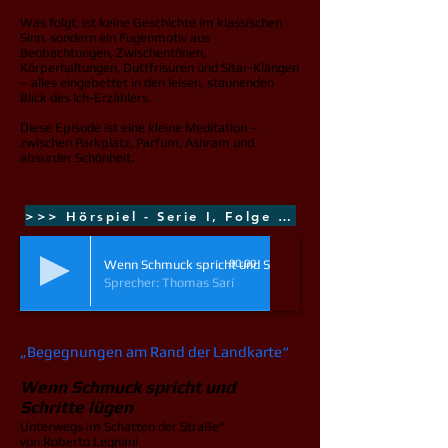
Was folgt, ist keine Geschichte im klassischen
Sinn, sondern ein Fugenmotiv aus
Beobachtungen, Zwischentönen,
Körperhaltungen, Duttfrisuren und Sitar-Klängen
– alles eingebettet in den leisen, staunenden
Blick des Ich-Erzählers.
Diese Episode ist eine kleine Meditation –
zwischen Parkplatz, Parfum, Ashram und
absurder Schönheit.
>>> Hörspiel - Serie I, Folge 1-3
Wenn Schmuck spricht und Schritte lügen
00:00
Sprecher: Thomas Sarí
„Begegnungen am Rand der Landkarte“
Wenn Schmuck spricht und
Schritte lügen
Unterwegs im Schatten der Straße“
von Roberto Legnani