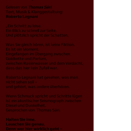
Gelesen von
Thomas Sári
Text, Musik & Klanggestaltung:
Roberto Legnani
„Ein Schritt zu leise.
Ein Blick zu schnell zur Seite.
Und plötzlich spricht der Schatten.
Was Sie gleich hören, ist keine Fiktion.
Es ist ein Moment.
Eingefangen im Übergang zwischen
Goldkette und Parfum,
zwischen Rasierwasser und dem Verdacht,
dass das hier kein Zufall war.
Roberto Legnani hat gesehen, was man
nicht sehen soll –
und gehört, was andere überhören.
Wenn Schmuck spricht und Schritte lügen
ist ein akustischer Seismograph zwischen
Diesel und Dunkelheit.
Gesprochen von Thomas Sári.
Halten Sie inne.
Lauschen Sie genau.
Denn wer hier wirklich geht –