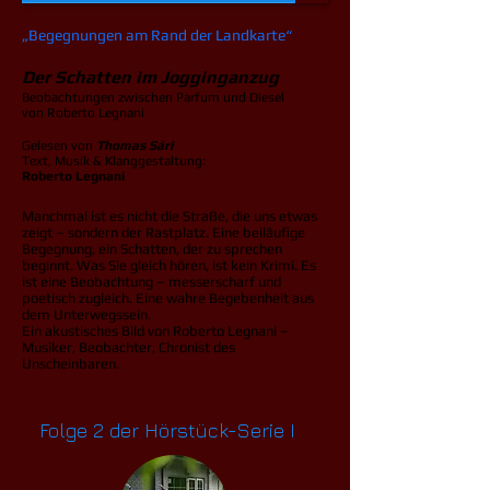
„Begegnungen am Rand der Landkarte“
Der Schatten im Jogginganzug
Beobachtungen zwischen Parfum und Diesel
von Roberto Legnani
Gelesen von
Thomas Sári
Text, Musik & Klanggestaltung:
Roberto Legnani
Manchmal ist es nicht die Straße, die uns etwas
zeigt – sondern der Rastplatz. Eine beiläufige
Begegnung, ein Schatten, der zu sprechen
beginnt. Was Sie gleich hören, ist kein Krimi. Es
ist eine Beobachtung – messerscharf und
poetisch zugleich. Eine wahre Begebenheit aus
dem Unterwegssein.
Ein akustisches Bild von Roberto Legnani –
Musiker, Beobachter, Chronist des
Unscheinbaren.
Folge 2 der Hörstück-Serie I