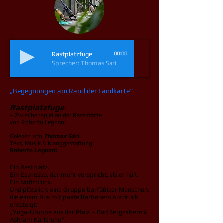
Rastplatzfuge
00:00
Sprecher: Thomas Sarí
„Begegnungen am Rand der Landkarte“
Rastplatzfuge
– Zwischenspiel an der Raststätte
von Roberto Legnani
Gelesen von
Thomas Sári
Text, Musik & Klanggestaltung:
Roberto Legnani
Ein Rastplatz.
Ein Espresso, der mehr verspricht, als er hält.
Ein Notizblock.
Und plötzlich: eine Gruppe barfüßiger Menschen,
die einem Bus mit pastellfarbenem Aufdruck
entsteigt:
„Yoga-Gruppe aus der Pfalz – Bad Bergzabern &
Ashram Karlsruhe“.