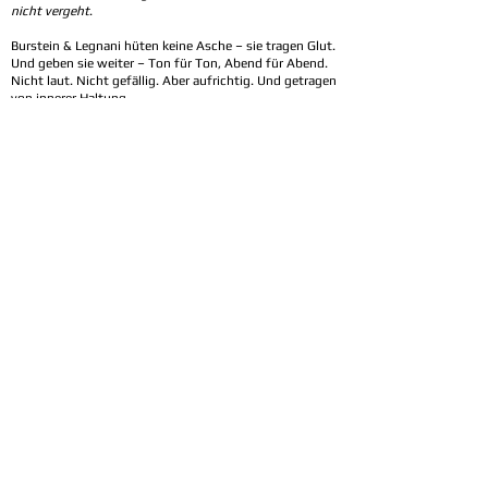
nicht vergeht
.
Burstein & Legnani hüten keine Asche – sie tragen Glut.
Und geben sie weiter – Ton für Ton, Abend für Abend.
Nicht laut. Nicht gefällig. Aber aufrichtig. Und getragen
von innerer Haltung.
Ihre Kunst folgt keinem Trend. Sie will nicht
beeindrucken – sie will berühren. Denn wer ihnen
zuhört, spürt: Diese Musik spricht nicht jedem nach
dem Mund – aber vielen aus dem Herzen.
Sie begegnen Menschen aus allen Richtungen – mit
Respekt und offenem Ohr. Doch ihr Platz ist gewählt.
Die Musik des Duos hat einen eigenen Standpunkt –
nicht über anderen, nicht daneben, sondern ganz bei
sich. Still. Wahrhaftig. Tragend.
***
Die Terminvorschau wird in Kürze aktualisiert.
***
>>> Über uns
Online Shop:
www.eleg-music-shop.de