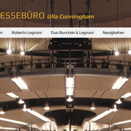
RESSEBÜRO
Ulla Cunningham
in
Roberto Legnani
Duo Burstein & Legnani
Neuigkeiten